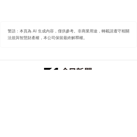
警語：本頁為 AI 生成內容，僅供參考。非商業用途，轉載請遵守相關
法規與智慧財產權，本公司保留最終解釋權。
防詐聲明
著作權聲明
免責聲明
關於我們
隱私權聲明
合作提案
追蹤 NOWNEWS 今日新聞