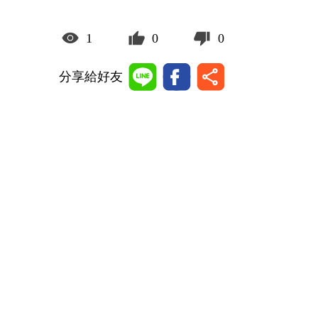
1
0
0
分享給好友