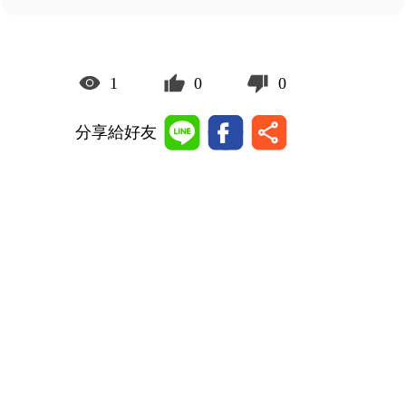
1
0
0
分享給好友