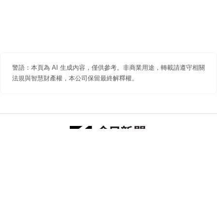
警語：本頁為 AI 生成內容，僅供參考。非商業用途，轉載請遵守相關
法規與智慧財產權，本公司保留最終解釋權。
防詐聲明
著作權聲明
免責聲明
關於我們
隱私權聲明
合作提案
追蹤 NOWNEWS 今日新聞