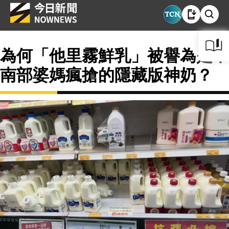
為何「他里霧鮮乳」被譽為是中
南部婆媽瘋搶的隱藏版神奶？