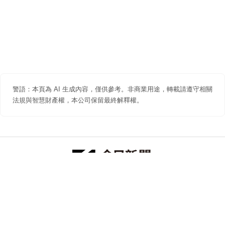
警語：本頁為 AI 生成內容，僅供參考。非商業用途，轉載請遵守相關
法規與智慧財產權，本公司保留最終解釋權。
防詐聲明
著作權聲明
免責聲明
關於我們
隱私權聲明
合作提案
追蹤 NOWNEWS 今日新聞