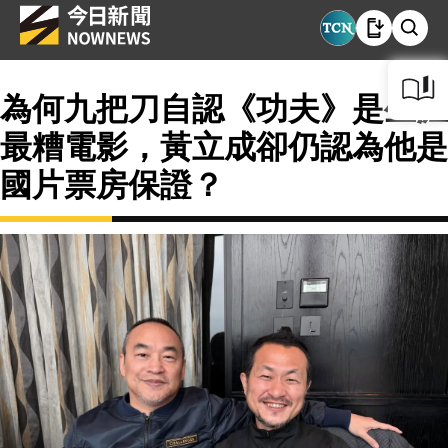
為何九把刀自認《功夫》是生涯
最糟電影，黃立成卻仍認為他是
國片票房保證？