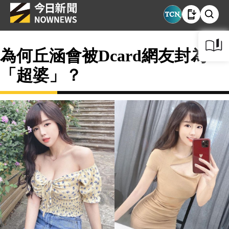
為何丘涵會被Dcard網友封為
「超婆」？