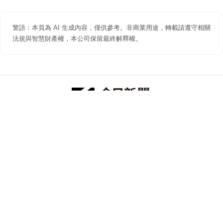
警語：本頁為 AI 生成內容，僅供參考。非商業用途，轉載請遵守相關
法規與智慧財產權，本公司保留最終解釋權。
防詐聲明
著作權聲明
免責聲明
關於我們
隱私權聲明
合作提案
追蹤 NOWNEWS 今日新聞