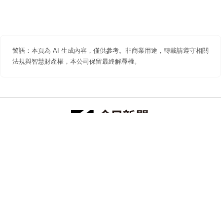
警語：本頁為 AI 生成內容，僅供參考。非商業用途，轉載請遵守相關
法規與智慧財產權，本公司保留最終解釋權。
防詐聲明
著作權聲明
免責聲明
關於我們
隱私權聲明
合作提案
追蹤 NOWNEWS 今日新聞