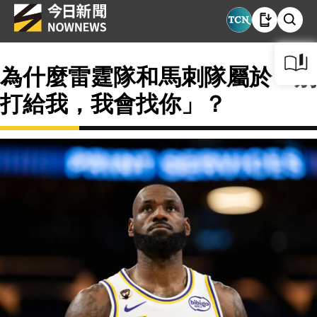
為什麼雷霆隊和馬刺隊屬於「別
打給我，我會找你」？