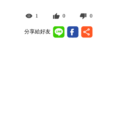
1
0
0
分享給好友