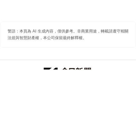
警語：本頁為 AI 生成內容，僅供參考。非商業用途，轉載請遵守相關
法規與智慧財產權，本公司保留最終解釋權。
防詐聲明
著作權聲明
免責聲明
關於我們
隱私權聲明
合作提案
追蹤 NOWNEWS 今日新聞