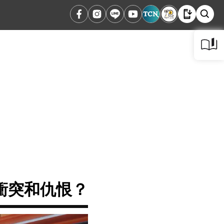
衝突和仇恨？