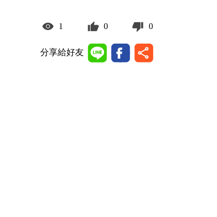
1
0
0
分享給好友