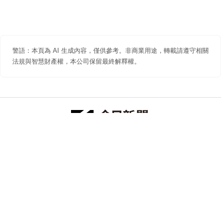
警語：本頁為 AI 生成內容，僅供參考。非商業用途，轉載請遵守相關
法規與智慧財產權，本公司保留最終解釋權。
防詐聲明
著作權聲明
免責聲明
關於我們
隱私權聲明
合作提案
追蹤 NOWNEWS 今日新聞