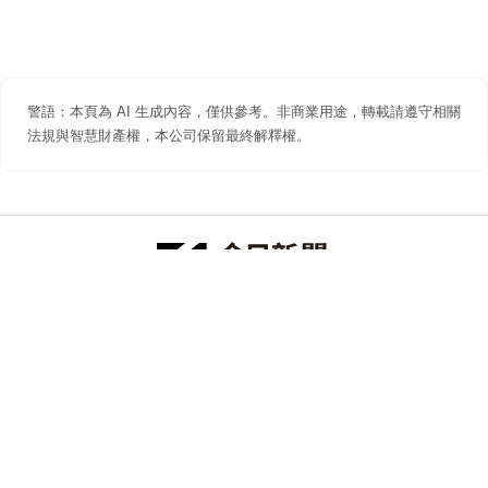
警語：本頁為 AI 生成內容，僅供參考。非商業用途，轉載請遵守相關
法規與智慧財產權，本公司保留最終解釋權。
防詐聲明
著作權聲明
免責聲明
關於我們
隱私權聲明
合作提案
追蹤 NOWNEWS 今日新聞