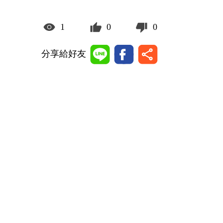
1
0
0
分享給好友