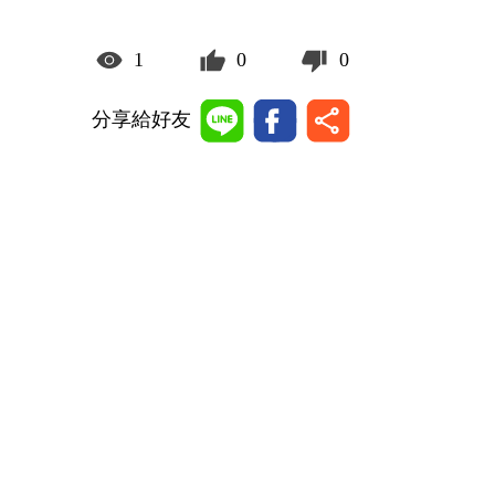
1
0
0
分享給好友