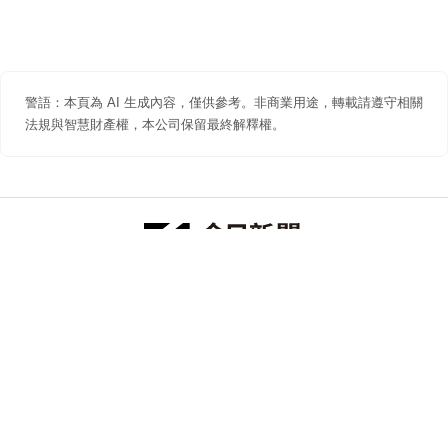
警語：本頁為 AI 生成內容，僅供參考。非商業用途，轉載請遵守相關
法規與智慧財產權，本公司保留最終解釋權。
防詐聲明
著作權聲明
免責聲明
關於我們
隱私權聲明
合作提案
追蹤 NOWNEWS 今日新聞