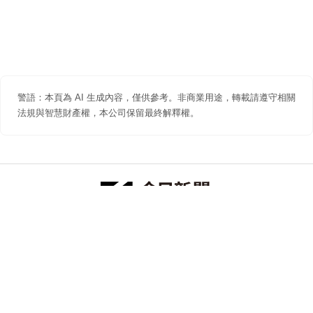
警語：本頁為 AI 生成內容，僅供參考。非商業用途，轉載請遵守相關
法規與智慧財產權，本公司保留最終解釋權。
防詐聲明
著作權聲明
免責聲明
關於我們
隱私權聲明
合作提案
追蹤 NOWNEWS 今日新聞