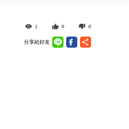
1
0
0
分享給好友