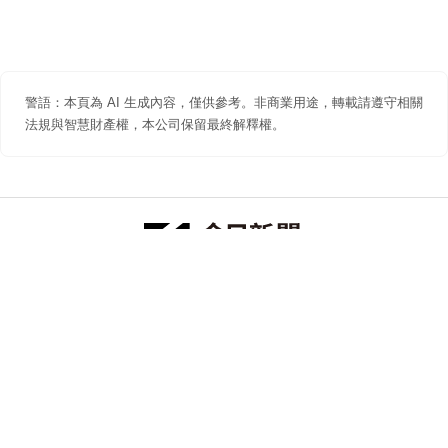
警語：本頁為 AI 生成內容，僅供參考。非商業用途，轉載請遵守相關
法規與智慧財產權，本公司保留最終解釋權。
防詐聲明
著作權聲明
免責聲明
關於我們
隱私權聲明
合作提案
追蹤 NOWNEWS 今日新聞