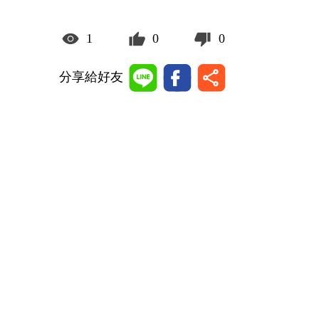
1
0
0
分享給好友