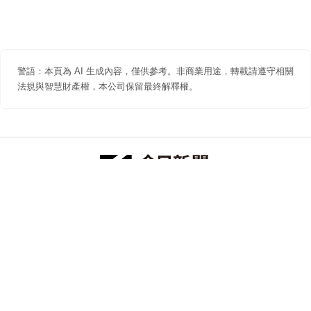
警語：本頁為 AI 生成內容，僅供參考。非商業用途，轉載請遵守相關
法規與智慧財產權，本公司保留最終解釋權。
防詐聲明
著作權聲明
免責聲明
關於我們
隱私權聲明
合作提案
追蹤 NOWNEWS 今日新聞