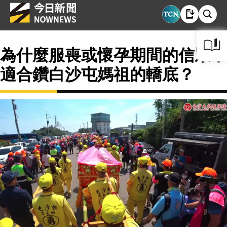
為什麼服喪或懷孕期間的信眾不
適合鑽白沙屯媽祖的轎底？