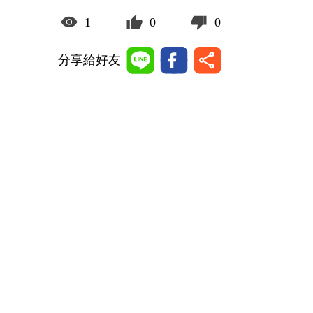
1
0
0
分享給好友