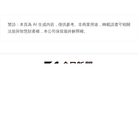
警語：本頁為 AI 生成內容，僅供參考。非商業用途，轉載請遵守相關
法規與智慧財產權，本公司保留最終解釋權。
防詐聲明
著作權聲明
免責聲明
關於我們
隱私權聲明
合作提案
追蹤 NOWNEWS 今日新聞