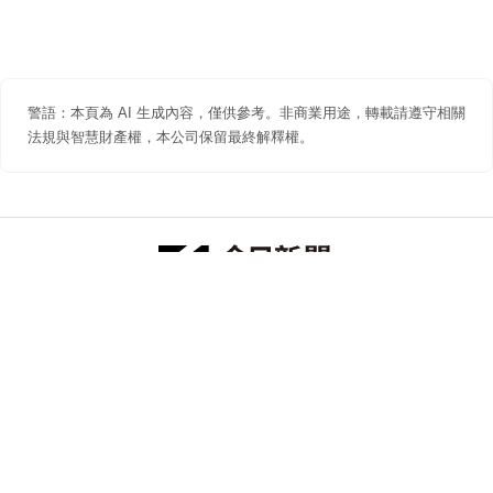
警語：本頁為 AI 生成內容，僅供參考。非商業用途，轉載請遵守相關
法規與智慧財產權，本公司保留最終解釋權。
防詐聲明
著作權聲明
免責聲明
關於我們
隱私權聲明
合作提案
追蹤 NOWNEWS 今日新聞