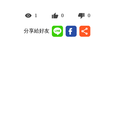
1
0
0
分享給好友