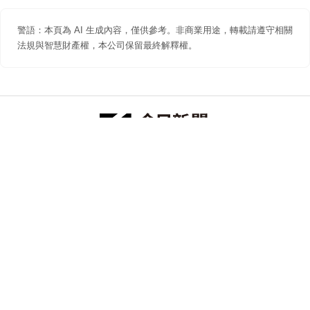
警語：本頁為 AI 生成內容，僅供參考。非商業用途，轉載請遵守相關
法規與智慧財產權，本公司保留最終解釋權。
防詐聲明
著作權聲明
免責聲明
關於我們
隱私權聲明
合作提案
追蹤 NOWNEWS 今日新聞