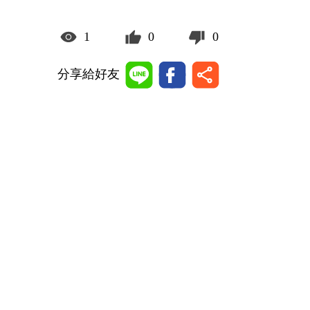
1
0
0
分享給好友