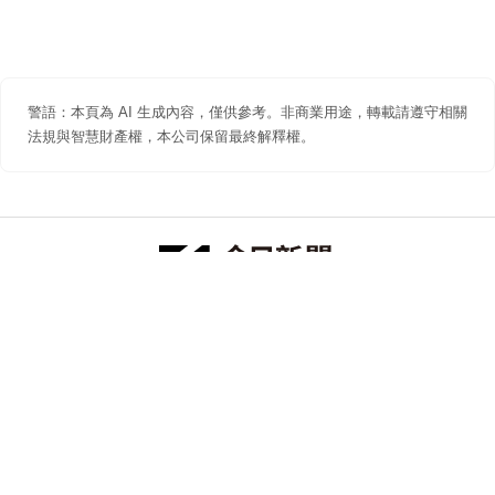
警語：本頁為 AI 生成內容，僅供參考。非商業用途，轉載請遵守相關
法規與智慧財產權，本公司保留最終解釋權。
防詐聲明
著作權聲明
免責聲明
關於我們
隱私權聲明
合作提案
追蹤 NOWNEWS 今日新聞