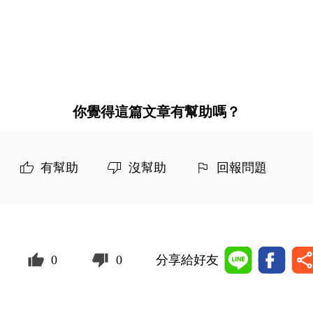
你覺得這篇文章有幫助嗎？
有幫助
沒幫助
回報問題
0
0
分享給好友