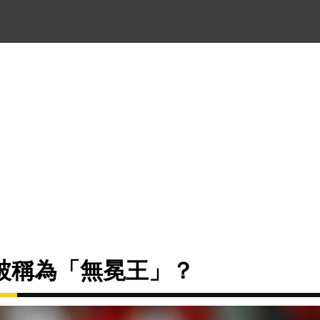
被稱為「無冕王」？