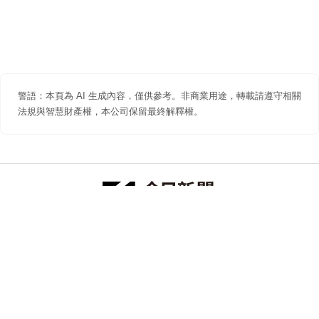
警語：本頁為 AI 生成內容，僅供參考。非商業用途，轉載請遵守相關
法規與智慧財產權，本公司保留最終解釋權。
防詐聲明
著作權聲明
免責聲明
關於我們
隱私權聲明
合作提案
追蹤 NOWNEWS 今日新聞