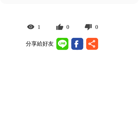
1
0
0
分享給好友