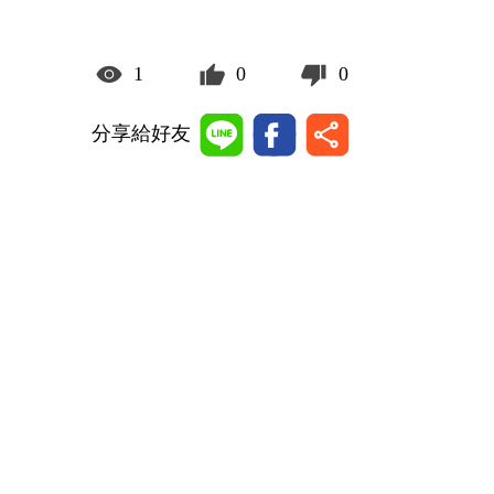
1
0
0
分享給好友