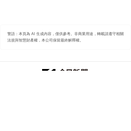
警語：本頁為 AI 生成內容，僅供參考。非商業用途，轉載請遵守相關
法規與智慧財產權，本公司保留最終解釋權。
防詐聲明
著作權聲明
免責聲明
關於我們
隱私權聲明
合作提案
追蹤 NOWNEWS 今日新聞