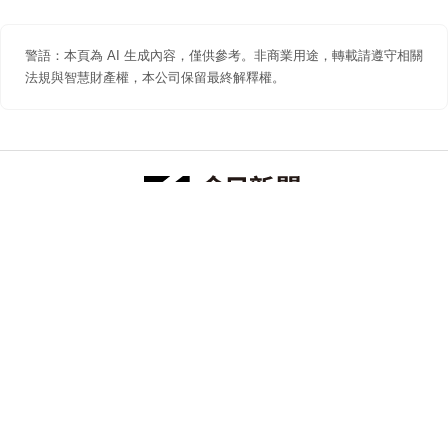
警語：本頁為 AI 生成內容，僅供參考。非商業用途，轉載請遵守相關
法規與智慧財產權，本公司保留最終解釋權。
防詐聲明
著作權聲明
免責聲明
關於我們
隱私權聲明
合作提案
追蹤 NOWNEWS 今日新聞