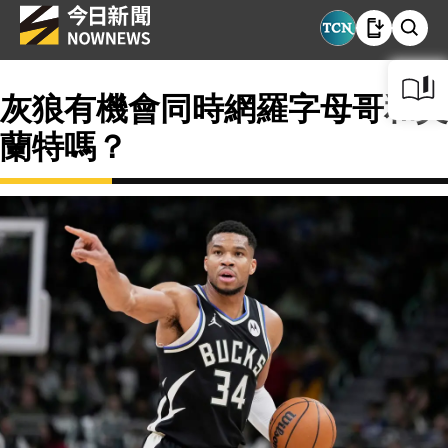
灰狼有機會同時網羅字母哥和莫
蘭特嗎？