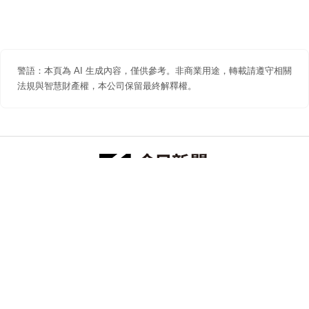
警語：本頁為 AI 生成內容，僅供參考。非商業用途，轉載請遵守相關
法規與智慧財產權，本公司保留最終解釋權。
防詐聲明
著作權聲明
免責聲明
關於我們
隱私權聲明
合作提案
追蹤 NOWNEWS 今日新聞