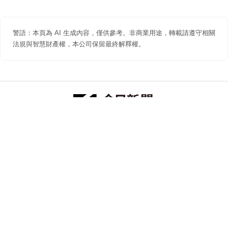
警語：本頁為 AI 生成內容，僅供參考。非商業用途，轉載請遵守相關
法規與智慧財產權，本公司保留最終解釋權。
防詐聲明
著作權聲明
免責聲明
關於我們
隱私權聲明
合作提案
追蹤 NOWNEWS 今日新聞