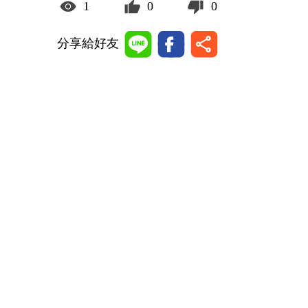
1
0
0
分享給好友