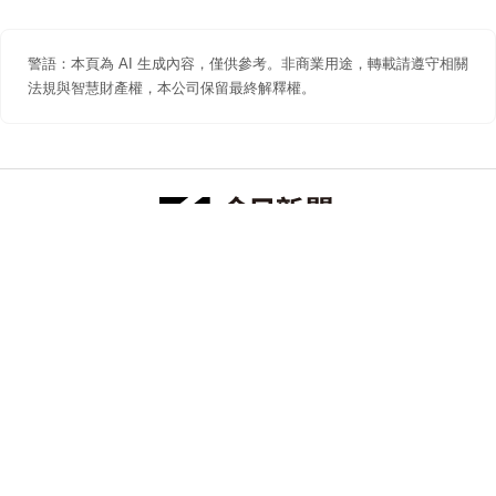
警語：本頁為 AI 生成內容，僅供參考。非商業用途，轉載請遵守相關
法規與智慧財產權，本公司保留最終解釋權。
防詐聲明
著作權聲明
免責聲明
關於我們
隱私權聲明
合作提案
追蹤 NOWNEWS 今日新聞