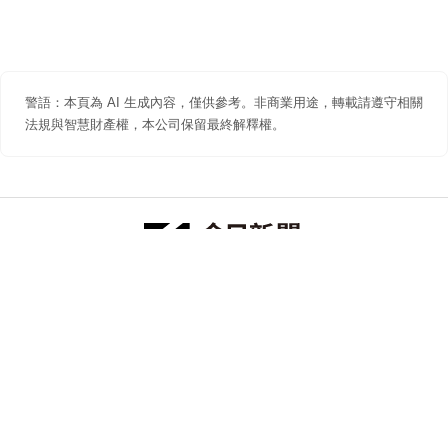
警語：本頁為 AI 生成內容，僅供參考。非商業用途，轉載請遵守相關
法規與智慧財產權，本公司保留最終解釋權。
防詐聲明
著作權聲明
免責聲明
關於我們
隱私權聲明
合作提案
追蹤 NOWNEWS 今日新聞