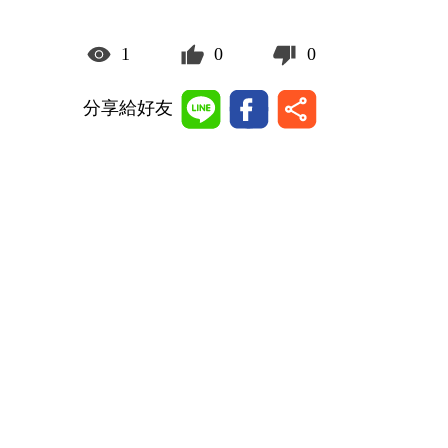
1
0
0
分享給好友