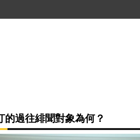
汀的過往緋聞對象為何？