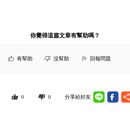
你覺得這篇文章有幫助嗎？
有幫助
沒幫助
回報問題
0
0
分享給好友