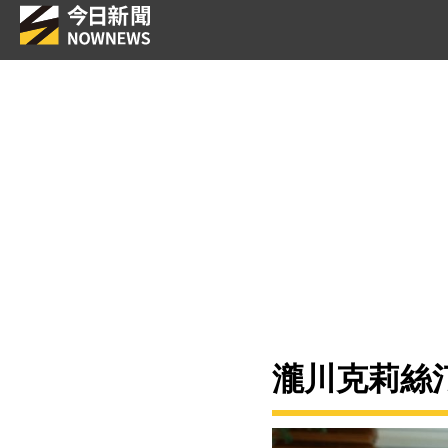
瀧川克莉絲