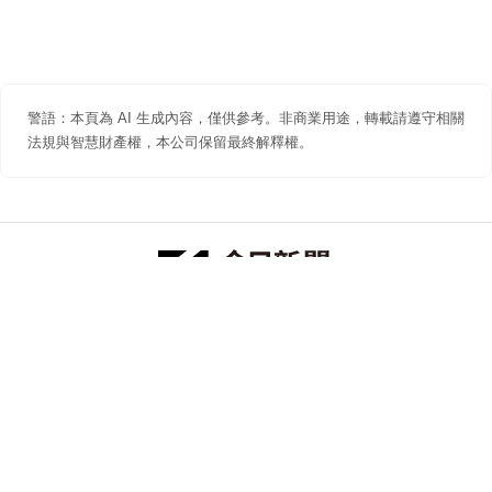
警語：本頁為 AI 生成內容，僅供參考。非商業用途，轉載請遵守相關
法規與智慧財產權，本公司保留最終解釋權。
防詐聲明
著作權聲明
免責聲明
關於我們
隱私權聲明
合作提案
追蹤 NOWNEWS 今日新聞