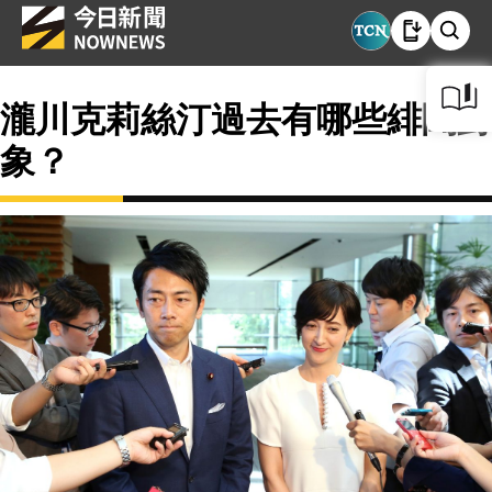
瀧川克莉絲汀過去有哪些緋聞對
象？