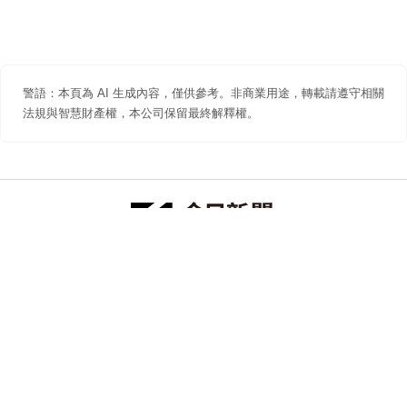
警語：本頁為 AI 生成內容，僅供參考。非商業用途，轉載請遵守相關
法規與智慧財產權，本公司保留最終解釋權。
防詐聲明
著作權聲明
免責聲明
關於我們
隱私權聲明
合作提案
追蹤 NOWNEWS 今日新聞