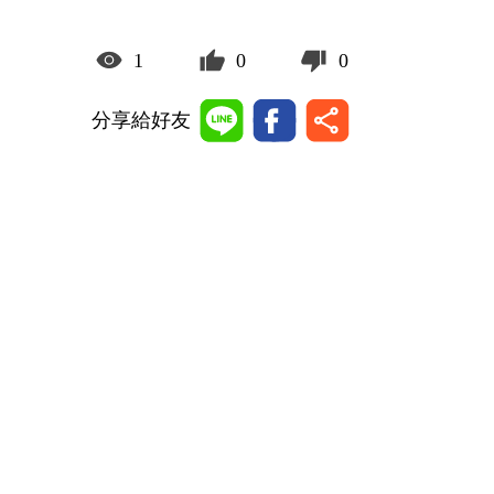
1
0
0
分享給好友