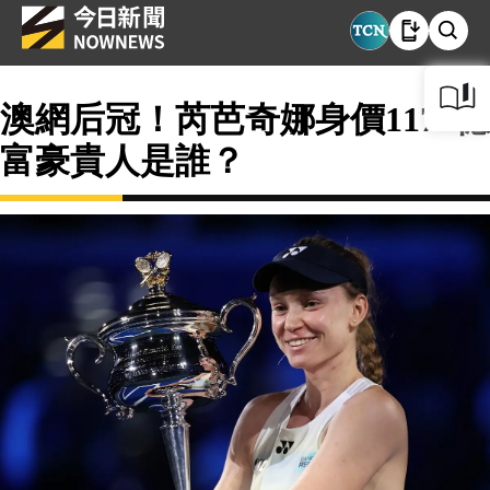
澳網后冠！芮芭奇娜身價1170億
富豪貴人是誰？