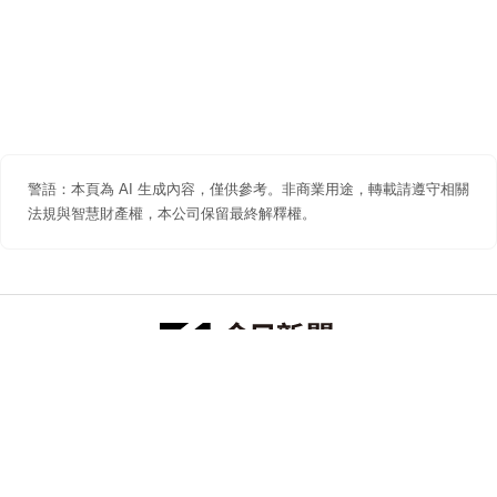
警語：本頁為 AI 生成內容，僅供參考。非商業用途，轉載請遵守相關
法規與智慧財產權，本公司保留最終解釋權。
防詐聲明
著作權聲明
免責聲明
關於我們
隱私權聲明
合作提案
追蹤 NOWNEWS 今日新聞