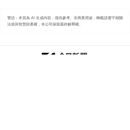
警語：本頁為 AI 生成內容，僅供參考。非商業用途，轉載請遵守相關
法規與智慧財產權，本公司保留最終解釋權。
防詐聲明
著作權聲明
免責聲明
關於我們
隱私權聲明
合作提案
追蹤 NOWNEWS 今日新聞