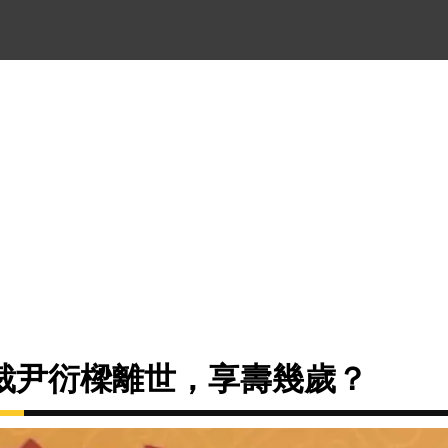
裁尹衍樑離世，享壽幾歲？