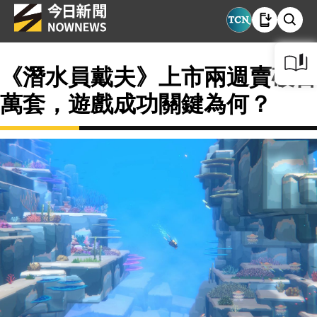
《潛水員戴夫》上市兩週賣破百
萬套，遊戲成功關鍵為何？