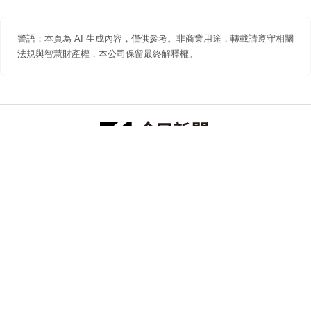
警語：本頁為 AI 生成內容，僅供參考。非商業用途，轉載請遵守相關
法規與智慧財產權，本公司保留最終解釋權。
防詐聲明
著作權聲明
免責聲明
關於我們
隱私權聲明
合作提案
追蹤 NOWNEWS 今日新聞