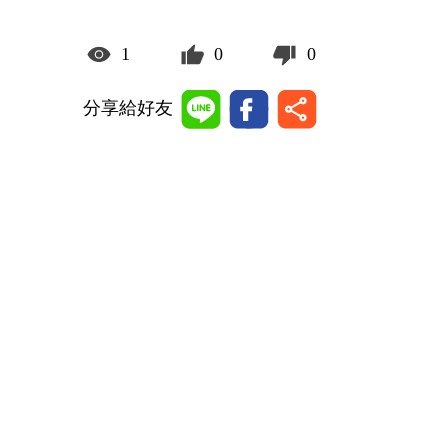
1
0
0
分享給好友