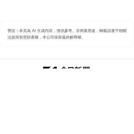
警語：本頁為 AI 生成內容，僅供參考。非商業用途，轉載請遵守相關
法規與智慧財產權，本公司保留最終解釋權。
防詐聲明
著作權聲明
免責聲明
關於我們
隱私權聲明
合作提案
追蹤 NOWNEWS 今日新聞