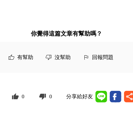
你覺得這篇文章有幫助嗎？
有幫助
沒幫助
回報問題
0
0
分享給好友