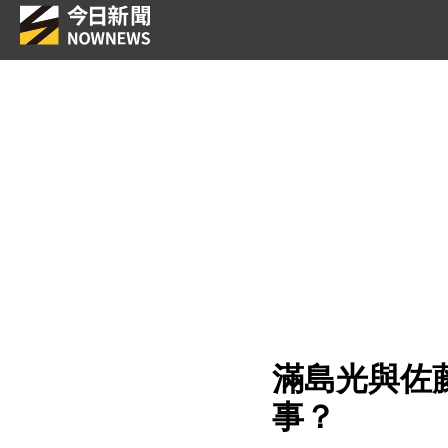
滿島光與佐藤
事？