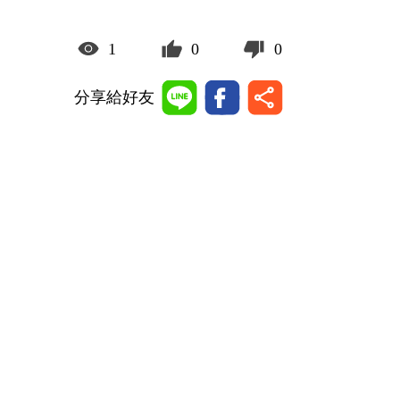
1
0
0
分享給好友