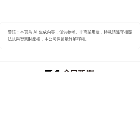
警語：本頁為 AI 生成內容，僅供參考。非商業用途，轉載請遵守相關
法規與智慧財產權，本公司保留最終解釋權。
防詐聲明
著作權聲明
免責聲明
關於我們
隱私權聲明
合作提案
追蹤 NOWNEWS 今日新聞