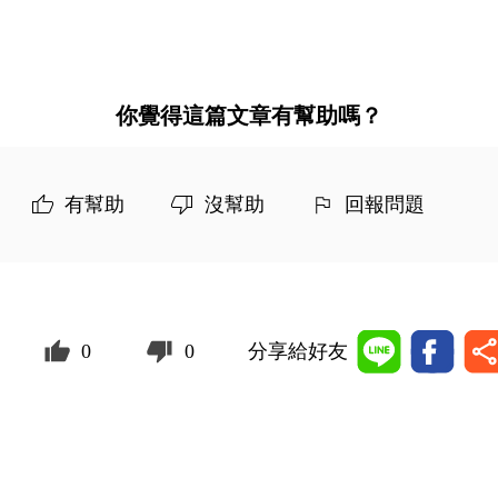
你覺得這篇文章有幫助嗎？
有幫助
沒幫助
回報問題
0
0
分享給好友