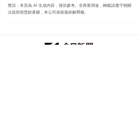
警語：本頁為 AI 生成內容，僅供參考。非商業用途，轉載請遵守相關
法規與智慧財產權，本公司保留最終解釋權。
防詐聲明
著作權聲明
免責聲明
關於我們
隱私權聲明
合作提案
追蹤 NOWNEWS 今日新聞
© 今日傳媒(股)公司版權所有，非經授權，不許轉載本網站內容 ©