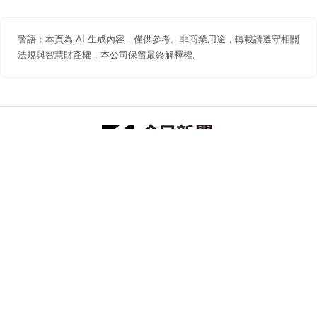
警語：本頁為 AI 生成內容，僅供參考。非商業用途，轉載請遵守相關
法規與智慧財產權，本公司保留最終解釋權。
防詐聲明
著作權聲明
免責聲明
關於我們
隱私權聲明
合作提案
追蹤 NOWNEWS 今日新聞