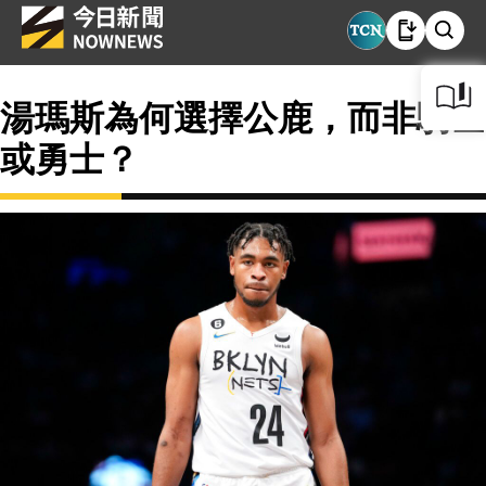
湯瑪斯為何選擇公鹿，而非騎士
或勇士？