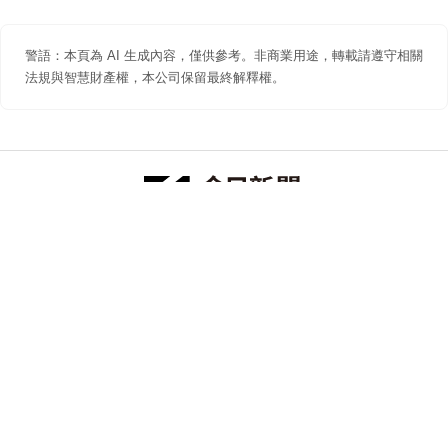
警語：本頁為 AI 生成內容，僅供參考。非商業用途，轉載請遵守相關
法規與智慧財產權，本公司保留最終解釋權。
防詐聲明
著作權聲明
免責聲明
關於我們
隱私權聲明
合作提案
追蹤 NOWNEWS 今日新聞