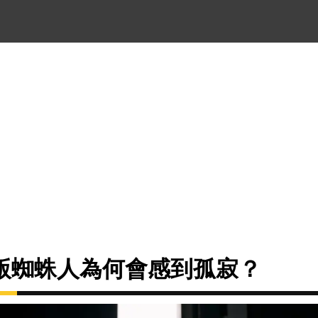
版蜘蛛人為何會感到孤寂？