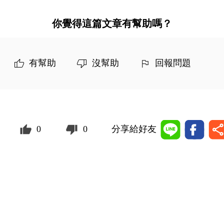
你覺得這篇文章有幫助嗎？
有幫助
沒幫助
回報問題
0
0
分享給好友