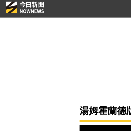
湯姆霍蘭德