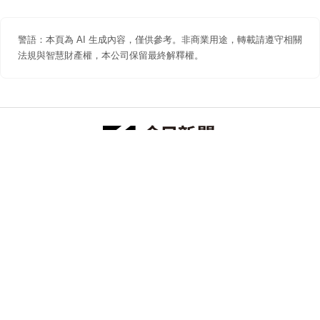
警語：本頁為 AI 生成內容，僅供參考。非商業用途，轉載請遵守相關
法規與智慧財產權，本公司保留最終解釋權。
防詐聲明
著作權聲明
免責聲明
關於我們
隱私權聲明
合作提案
追蹤 NOWNEWS 今日新聞