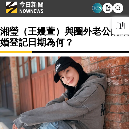
湘瑩（王嫚萱）與圈外老公的結
婚登記日期為何？