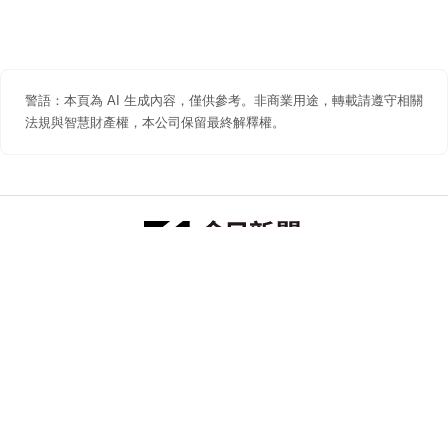
警語：本頁為 AI 生成內容，僅供參考。非商業用途，轉載請遵守相關
法規與智慧財產權，本公司保留最終解釋權。
防詐聲明
著作權聲明
免責聲明
關於我們
隱私權聲明
合作提案
追蹤 NOWNEWS 今日新聞