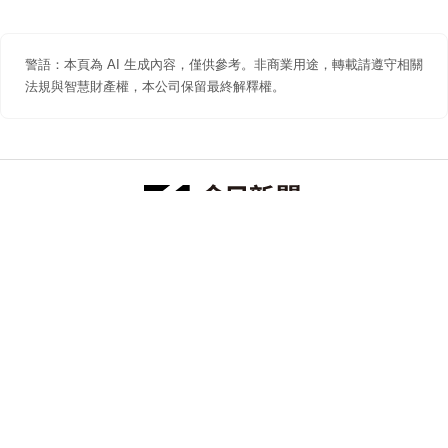
警語：本頁為 AI 生成內容，僅供參考。非商業用途，轉載請遵守相關
法規與智慧財產權，本公司保留最終解釋權。
防詐聲明
著作權聲明
免責聲明
關於我們
隱私權聲明
合作提案
追蹤 NOWNEWS 今日新聞