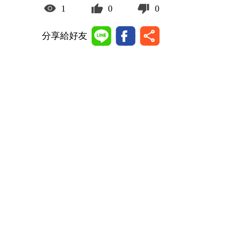
1
0
0
分享給好友