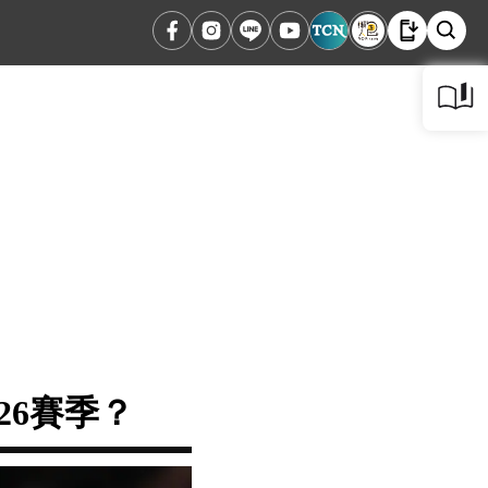
26賽季？