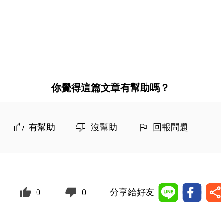
你覺得這篇文章有幫助嗎？
有幫助
沒幫助
回報問題
0
0
分享給好友