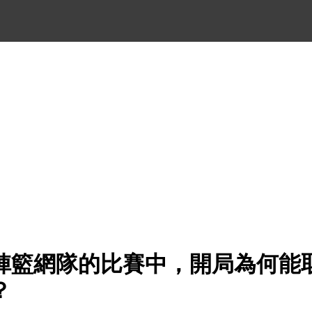
陣籃網隊的比賽中，開局為何能
？