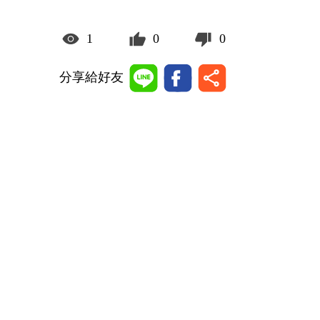
1
0
0
分享給好友