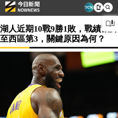
湖人近期10戰9勝1敗，戰績竄升
至西區第3，關鍵原因為何？