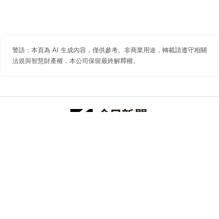
警語：本頁為 AI 生成內容，僅供參考。非商業用途，轉載請遵守相關
法規與智慧財產權，本公司保留最終解釋權。
防詐聲明
著作權聲明
免責聲明
關於我們
隱私權聲明
合作提案
追蹤 NOWNEWS 今日新聞