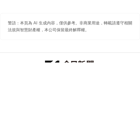
警語：本頁為 AI 生成內容，僅供參考。非商業用途，轉載請遵守相關
法規與智慧財產權，本公司保留最終解釋權。
防詐聲明
著作權聲明
免責聲明
關於我們
隱私權聲明
合作提案
追蹤 NOWNEWS 今日新聞