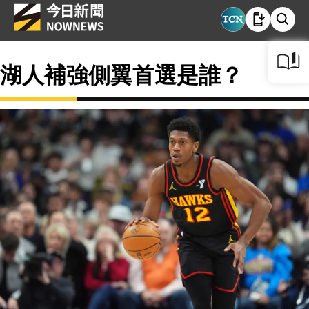
湖人補強側翼首選是誰？