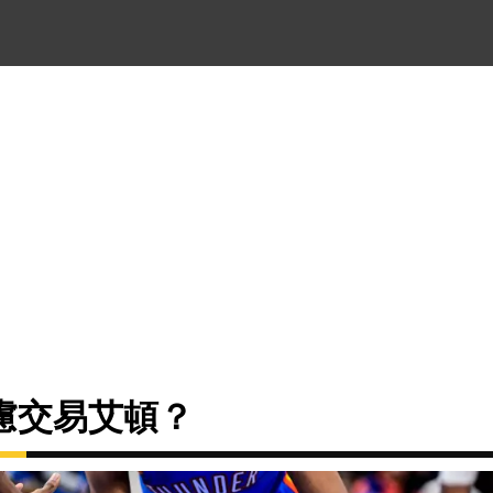
慮交易艾頓？