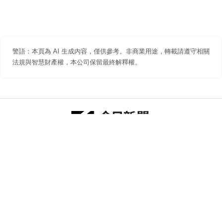
警語：本頁為 AI 生成內容，僅供參考。非商業用途，轉載請遵守相關
法規與智慧財產權，本公司保留最終解釋權。
防詐聲明
著作權聲明
免責聲明
關於我們
隱私權聲明
合作提案
追蹤 NOWNEWS 今日新聞